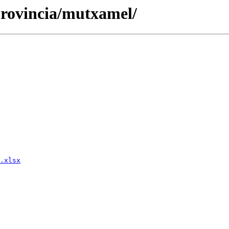
-provincia/mutxamel/
.xlsx