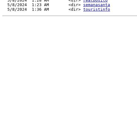
  5/8/2024  1:28 AM        <dir> 
realposito
  5/8/2024  1:23 AM        <dir> 
semanasanta
  5/8/2024  1:36 AM        <dir> 
touristinfo