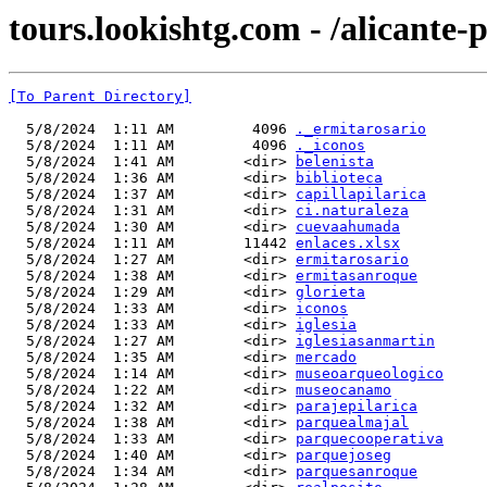
tours.lookishtg.com - /alicante-
[To Parent Directory]
  5/8/2024  1:11 AM         4096 
._ermitarosario
  5/8/2024  1:11 AM         4096 
._iconos
  5/8/2024  1:41 AM        <dir> 
belenista
  5/8/2024  1:36 AM        <dir> 
biblioteca
  5/8/2024  1:37 AM        <dir> 
capillapilarica
  5/8/2024  1:31 AM        <dir> 
ci.naturaleza
  5/8/2024  1:30 AM        <dir> 
cuevaahumada
  5/8/2024  1:11 AM        11442 
enlaces.xlsx
  5/8/2024  1:27 AM        <dir> 
ermitarosario
  5/8/2024  1:38 AM        <dir> 
ermitasanroque
  5/8/2024  1:29 AM        <dir> 
glorieta
  5/8/2024  1:33 AM        <dir> 
iconos
  5/8/2024  1:33 AM        <dir> 
iglesia
  5/8/2024  1:27 AM        <dir> 
iglesiasanmartin
  5/8/2024  1:35 AM        <dir> 
mercado
  5/8/2024  1:14 AM        <dir> 
museoarqueologico
  5/8/2024  1:22 AM        <dir> 
museocanamo
  5/8/2024  1:32 AM        <dir> 
parajepilarica
  5/8/2024  1:38 AM        <dir> 
parquealmajal
  5/8/2024  1:33 AM        <dir> 
parquecooperativa
  5/8/2024  1:40 AM        <dir> 
parquejoseg
  5/8/2024  1:34 AM        <dir> 
parquesanroque