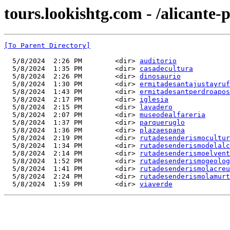
tours.lookishtg.com - /alicante-
[To Parent Directory]
  5/8/2024  2:26 PM        <dir> 
auditorio
  5/8/2024  1:35 PM        <dir> 
casadecultura
  5/8/2024  2:26 PM        <dir> 
dinosaurio
  5/8/2024  1:30 PM        <dir> 
ermitadesantajustayruf
  5/8/2024  1:43 PM        <dir> 
ermitadesantperdroapos
  5/8/2024  2:17 PM        <dir> 
iglesia
  5/8/2024  2:15 PM        <dir> 
lavadero
  5/8/2024  2:07 PM        <dir> 
museodealfareria
  5/8/2024  1:37 PM        <dir> 
parqueruglo
  5/8/2024  1:36 PM        <dir> 
plazaespana
  5/8/2024  2:19 PM        <dir> 
rutadesenderismocultur
  5/8/2024  1:34 PM        <dir> 
rutadesenderismodelalc
  5/8/2024  2:14 PM        <dir> 
rutadesenderismoelvent
  5/8/2024  1:52 PM        <dir> 
rutadesenderismogeolog
  5/8/2024  1:41 PM        <dir> 
rutadesenderismolacreu
  5/8/2024  2:24 PM        <dir> 
rutadesenderismolamurt
  5/8/2024  1:59 PM        <dir> 
viaverde